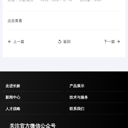
点击查看
上一篇
返回
下一篇
走进长龄
产品展示
企业介绍
工程用回转减速机
新闻中心
技术与服务
组织架构
光伏用回转减速机
投资者关系
服务介绍
人才战略
联系我们
资质证书
液压中央回转接头
企业公告
常见问题
人才理念
联系方式
研发中心
张紧装置
企业新闻
销售网络
关注官方微信公众号
人才招聘
电子地图
制造能力
弹簧系列